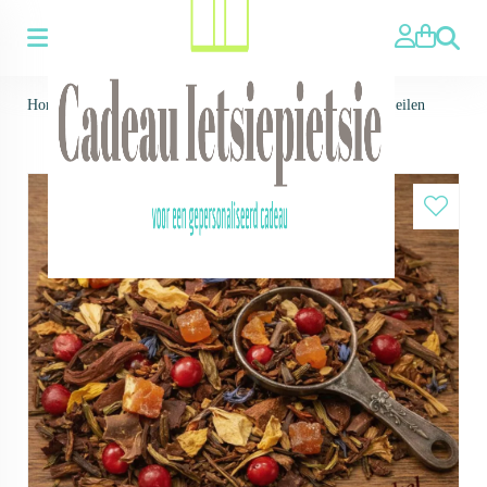
Zoeken
Home
>
Thee ▼
>
Losse thee
>
Witte thee
>
Witte thee - Zeilen