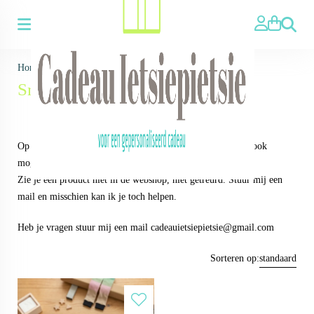
Zoeken
Home
>
Voor wie ▼
>
Voor Kinderen
>
Sneakersokken
Sneakersokken
Op alle producten in de webshop geldt, andere teksten zijn ook
mogelijk!
Zie je een product niet in de webshop, niet getreurd. Stuur mij een
mail en misschien kan ik je toch helpen.
Heb je vragen stuur mij een mail
cadeauietsiepietsie@gmail.com
Sorteren op:
standaard