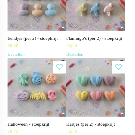
Eendjes (per 2) - stoepkrijt
Flamingo's (per 2) - stoepkrijt
€
0,50
€
0,50
Bestellen
Bestellen
Halloween - stoepkrijt
Hartjes (per 2) - stoepkrijt
€
0,75
€
0,50