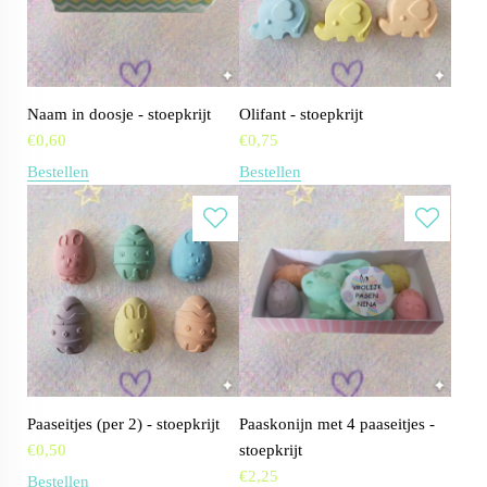
Naam in doosje - stoepkrijt
Olifant - stoepkrijt
€
0,60
€
0,75
Bestellen
Bestellen
Paaseitjes (per 2) - stoepkrijt
Paaskonijn met 4 paaseitjes -
€
0,50
stoepkrijt
€
2,25
Bestellen