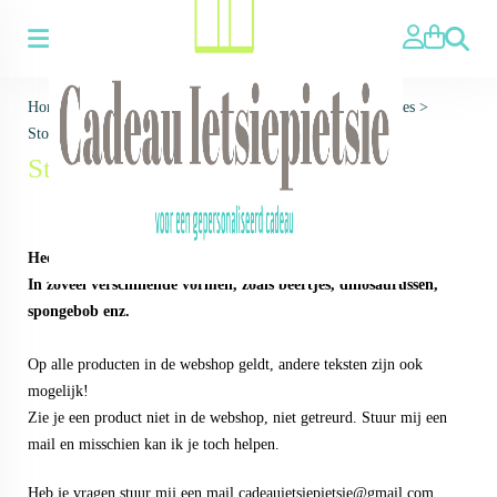
Zoeken
Home
>
Voor wie ▼
>
Voor Kinderen
>
Traktaties/bedankjes
>
Stoepkrijt
Stoepkrijt
Heerlijk krijten met dit leuke stoepkrijt.
In zoveel verschillende vormen, zoals beertjes, dinosaurussen,
spongebob enz.
Op alle producten in de webshop geldt, andere teksten zijn ook
mogelijk!
Zie je een product niet in de webshop, niet getreurd. Stuur mij een
mail en misschien kan ik je toch helpen.
Heb je vragen stuur mij een mail
cadeauietsiepietsie@gmail.com