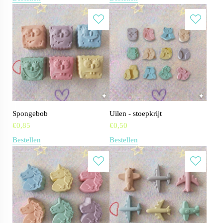
Spongebob
Uilen - stoepkrijt
€
0,85
€
0,50
Bestellen
Bestellen