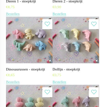
Dieren 1 - stoepkrijt
Dieren 2 - stoepkrijt
€
0,75
€
0,90
Bestellen
Bestellen
Dinosaurussen - stoepkrijt
Dolfijn - stoepkrijt
€
0,65
€
0,75
Bestellen
Bestellen