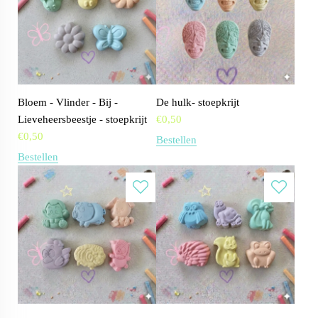
Bloem - Vlinder - Bij -
De hulk- stoepkrijt
Lieveheersbeestje - stoepkrijt
€
0,50
€
0,50
Bestellen
Bestellen