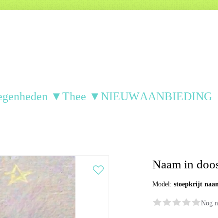
egenheden ▼
Thee ▼
NIEUW
AANBIEDING
Naam in doosj
Model:
stoepkrijt naa
Nog n