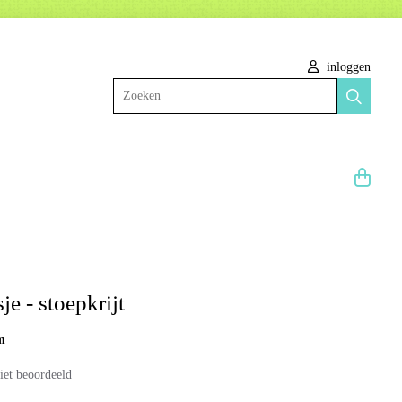
inloggen
Zoeken
e - stoepkrijt
m
iet beoordeeld