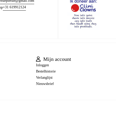
etsiepietsie@gmail.com
+31 619912124
pp
Mijn account
Inloggen
Bestelhistorie
Verlanglijst
Nieuwsbrief