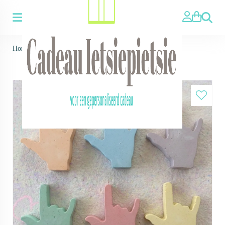
Zoeken
Home
>
i love you gebarentaal - stoepkrijt