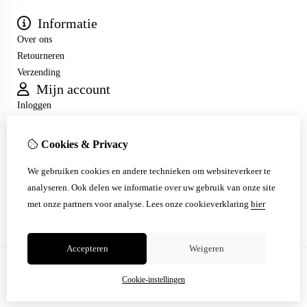
Informatie
Over ons
Retourneren
Verzending
Mijn account
Inloggen
Bestelhistorie
Verlanglijst
Cookies & Privacy
Nieuwsbrief
Klantenservice
We gebruiken cookies en andere technieken om websiteverkeer te
analyseren. Ook delen we informatie over uw gebruik van onze site
Contact
met onze partners voor analyse.
Lees onze cookieverklaring
hier
Sitemap
Accepteren
Weigeren
Cookie-instellingen
© Copyright 2026
|
TSB
|
Cookie-instellingen