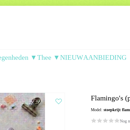
egenheden ▼
Thee ▼
NIEUW
AANBIEDING
Flamingo's (p
Model:
stoepkrijt fla
Nog n