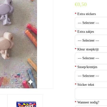
€0,50
*
Extra stickers
*
Extra zakjes
*
Kleur stoepkrijt
*
Snoep/krentjes
*
Sticker tekst
*
Wanneer nodig?