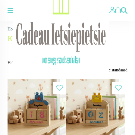
Zoeken
Home
>
Voor wie ▼
>
Voor Kinderen
>
Kalenders
Kalenders
Hele leuke houten kalenders
Sorteren op:
standaard