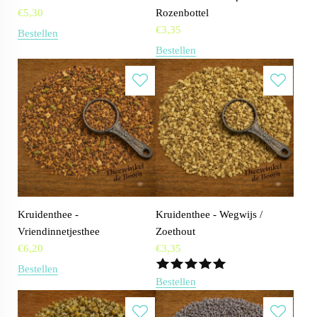
€
5,30
Rozenbottel
€
3,35
Bestellen
Bestellen
Kruidenthee -
Kruidenthee - Wegwijs /
Vriendinnetjesthee
Zoethout
€
6,20
€
3,35
Bestellen
Bestellen