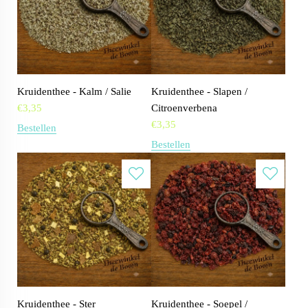
Kruidenthee - Kalm / Salie
Kruidenthee - Slapen /
€
3,35
Citroenverbena
€
3,35
Bestellen
Bestellen
Kruidenthee - Ster
Kruidenthee - Soepel /