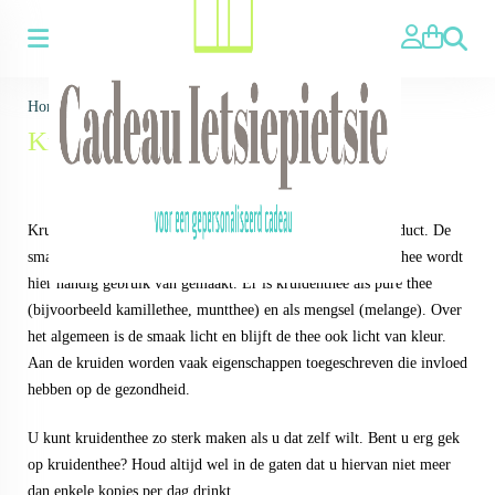
Zoeken
Home
>
Thee ▼
>
Losse thee
>
Kruidenthee
Kruidenthee
Kruidenthee is eigenlijk geen thee, maar een afgekeken product. De
smaak van thee komt uit de droge producten en bij kruidenthee wordt
hier handig gebruik van gemaakt. Er is kruidenthee als pure thee
(bijvoorbeeld kamillethee, muntthee) en als mengsel (melange). Over
het algemeen is de smaak licht en blijft de thee ook licht van kleur.
Aan de kruiden worden vaak eigenschappen toegeschreven die invloed
hebben op de gezondheid.
U kunt kruidenthee zo sterk maken als u dat zelf wilt. Bent u erg gek
op kruidenthee? Houd altijd wel in de gaten dat u hiervan niet meer
dan enkele kopjes per dag drinkt.