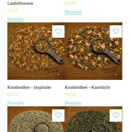
Lindebloesem
€
6,80
€
3,35
Bestellen
Bestellen
Kruidenthee - Inspiratie
Kruidenthee - Kaarslicht
€
3,75
€
4,10
Bestellen
Bestellen