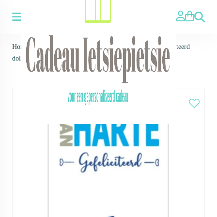
Zoeken
Home
>
Voor wie ▼
>
Voor Kinderen
>
Kaarten
>
Gefeliciteerd
dolfijn - kaart