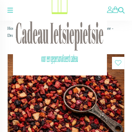
Zoeken
Home
>
Thee ▼
>
Losse thee
>
Vruchtenthee
>
Vruchtenthee -
Dromen