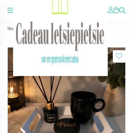
Zoeken
Home
>
Dienblad set Beker - blik - geurfles