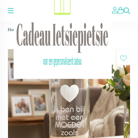
Zoeken
Home
>
Vaas mama - oma