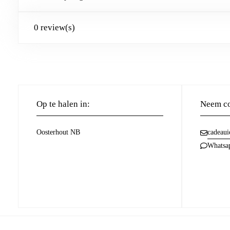
0 review(s)
Op te halen in:
Neem co
Oosterhout NB
cadeaui
Whatsa