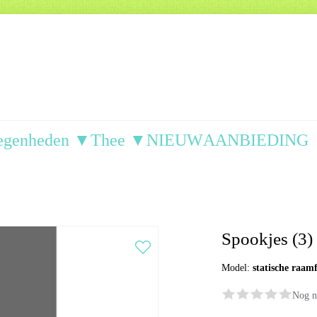
egenheden ▼
Thee ▼
NIEUW
AANBIEDING
Spookjes (3) 
Model:
statische raam
Nog n