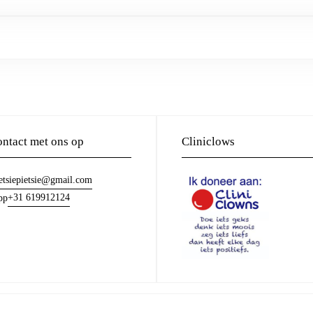
ntact met ons op
Cliniclows
etsiepietsie@gmail.com
+31 619912124
pp