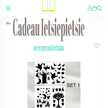
Zoeken
Home
>
Feestdagen 1 - raamsticker