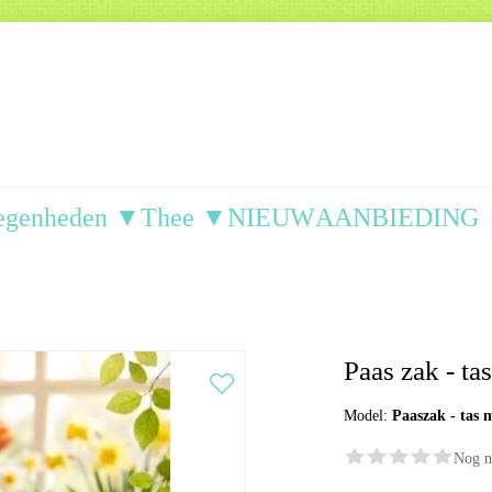
egenheden ▼
Thee ▼
NIEUW
AANBIEDING
Paas zak - ta
Model:
Paaszak - tas 
Nog n