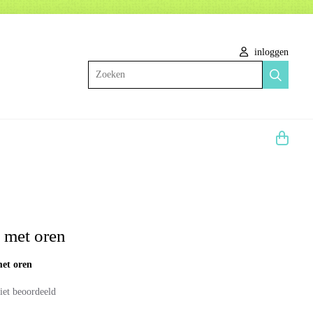
inloggen
Zoeken
s met oren
met oren
iet beoordeeld