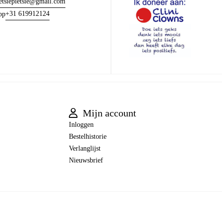
etsiepietsie@gmail.com
+31 619912124
pp
Mijn account
Inloggen
Bestelhistorie
Verlanglijst
Nieuwsbrief