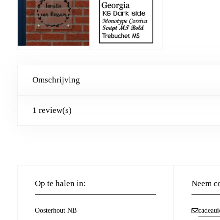
Omschrijving
1 review(s)
Op te halen in:
Neem co
Oosterhout NB
cadeaui