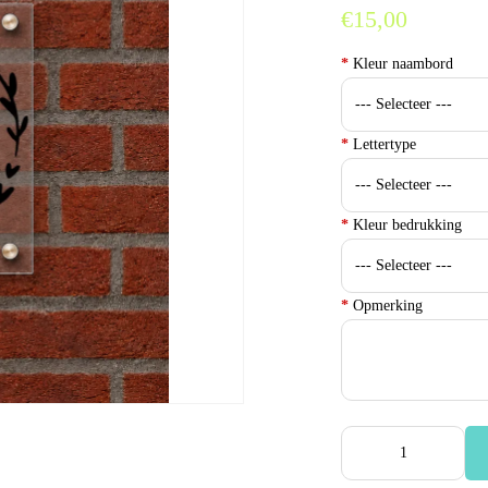
€15,00
*
Kleur naambord
*
Lettertype
*
Kleur bedrukking
*
Opmerking