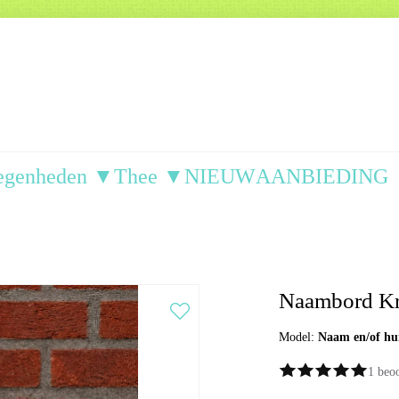
egenheden ▼
Thee ▼
NIEUW
AANBIEDING
Naambord Kr
Model:
Naam en/of hu
1 beo