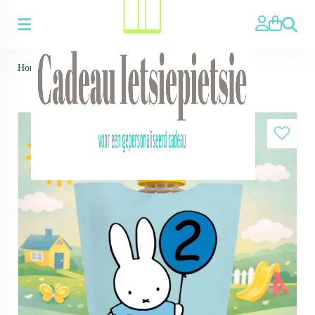
Zoeken
Home
>
Knijpfruit met wikkel Nijntje blauw