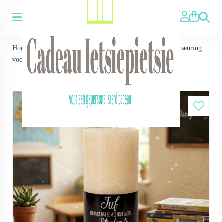
Zoeken
Home
>
Voor wie ▼
>
Voor Juf - Meester
>
Kaars met kaarsenring
voor juf of meester - bedankje