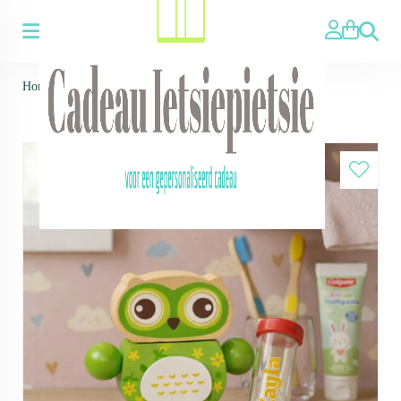
Zoeken
Home
>
Houten tandenborstelhouder met naam - Uil groen