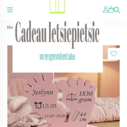
Zoeken
Home
>
Geboorte voetje - herinnering