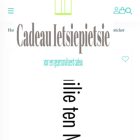
Zoeken
Home
>
Home ▼
>
Raamstickers - folie
>
Familie naam - sticker