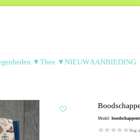
egenheden ▼
Thee ▼
NIEUW
AANBIEDING
Boodschappen
Model:
boodschappent
Nog n