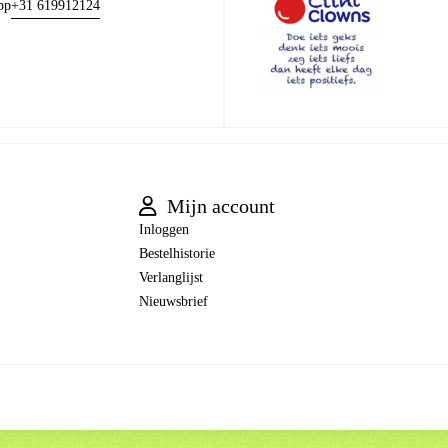
+31 619912124
pp
Mijn account
Inloggen
Bestelhistorie
Verlanglijst
Nieuwsbrief