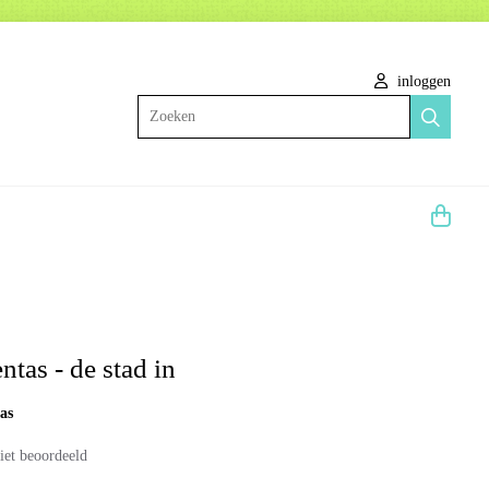
inloggen
Zoeken
tas - de stad in
as
iet beoordeeld