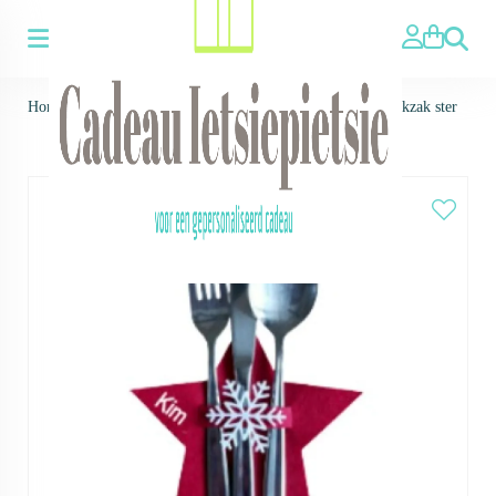
Zoeken
Home
>
Feestdagen ▼
>
Kerstmis
>
Bestek zakken
>
Bestekzak ster