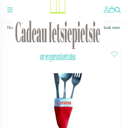
Zoeken
Home
>
Feestdagen ▼
>
Kerstmis
>
Bestek zakken
>
Bestekzak muts