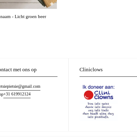
naam - Licht groen beer
ntact met ons op
Cliniclows
etsiepietsie@gmail.com
+31 619912124
pp