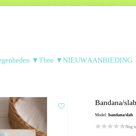
egenheden ▼
Thee ▼
NIEUW
AANBIEDING
Bandana/slab
Model:
bandana/slab
Nog n