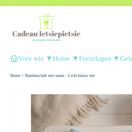
Voor wie ▼
Home ▼
Feestdagen ▼
Gel
Home
>
Bandana/slab met naam - Licht blauw ster