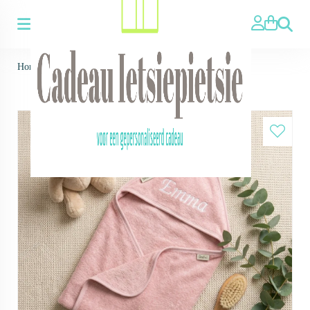
Zoeken
Home
>
Zachte badcape met naam - kleur blush 100x100