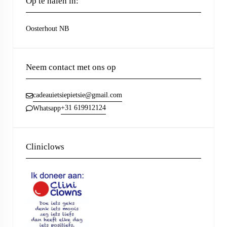
Op te halen in:
Oosterhout NB
Neem contact met ons op
cadeauietsiepietsie@gmail.com
+31 619912124
Whatsapp
Cliniclows