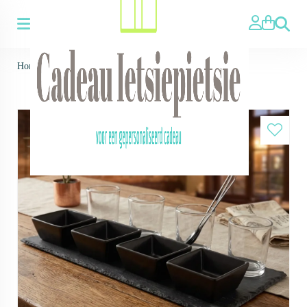
Zoeken
Home
>
Amuseset leisteen